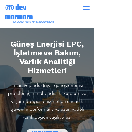
dev
ↂ
marmara
develops
100%
renewable
projects
Güneş Enerjisi EPC,
İşletme ve Bakım,
Varlık Analitiği
Hizmetleri
Ticari ve endüstriyel güneş enerjisi
projeleri için mühendislik, kurulum ve
yaşam döngüsü hizmetleri sunarak
güvenilir performans ve uzun vadeli
varlık değeri sağlıyoruz.