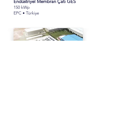
Endüstriyel Membran Çatı GES
150 kWp
EPC • Türkiye
Endüstriyel Çatı GES
752 kWp • Bakım
İşletme & Bakım • Türkiye