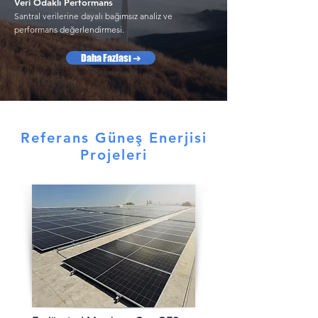
Veri Odaklı Performans
Santral verilerine dayalı bağımsız analiz ve
performans değerlendirmesi.
Daha Fazlası ➔
Referans Güneş Enerjisi
Projeleri