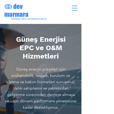
dev
ↂ
marmara
develops
100%
renewable
projects
Güneş Enerjisi
EPC ve O&M
Hizmetleri
Güneş enerjisi projeleri için
mühendislik, tedarik, kurulum ve
işletme ve bakım hizmetleri sunuyoruz.
Varlık sahiplerini ve yatırımcıları
geliştirme sürecinden devreye almaya
ve uzun dönem performans yönetimine
kadar destekliyoruz.